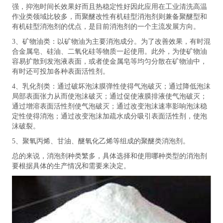
强，抑泡时间长效果好而且热稳定性好因此应用在工业清洗高温
作业类领域比较多，而聚醚改性有机硅型消泡剂则兼备聚醚型和
有机硅型消泡剂的优点，是目前消泡剂的一个主流发展方向。
3、矿物油类：以矿物油为主要消泡成分。为了改善效果，有时混
合金属皂、硅油、二氧化硅等物质一起使用。此外，为使矿物油
容易扩散到发泡液表面，或者使金属皂等均匀分散在矿物油中，
有时还可投加各种表面活性剂。
4、乳化剂类：通过破坏泡沫膜弹性使得气泡破灭；通过降低泡沫
局部表面张力从而使泡沫破灭；通过促使液膜排液使气泡破灭；
通过增溶表面活性剂使气泡破灭；通过改变泡沫速率影响泡沫稳
定性使得消泡；通过改变泡沫加疏水成分吸引表面活性剂，使泡
沫破裂。
5、聚氧丙烯、甘油、醚氧化乙烯等组成的聚醚类消泡剂。
总的来说，消泡剂种类繁多，具体选择和使用哪种类型的消泡剂
要根据具体的生产情况和需要来决定。