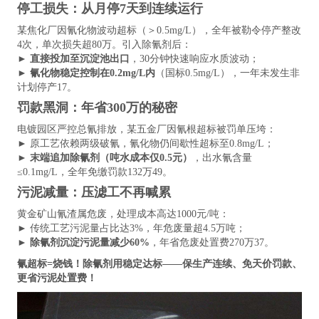
停工损失：从月停7天到连续运行
某焦化厂因氰化物波动超标（＞0.5mg/L），全年被勒令停产整改
4次，单次损失超80万。引入除氰剂后：
►
直接投加至沉淀池出口
，30分钟快速响应水质波动；
►
氰化物稳定控制在0.2mg/L内
（国标0.5mg/L），一年未发生非
计划停产
1
7
。
罚款黑洞：年省300万的秘密
电镀园区严控总氰排放，某五金厂因氰根超标被罚单压垮：
► 原工艺依赖两级破氰，氰化物仍间歇性超标至0.8mg/L；
►
末端追加除氰剂（吨水成本仅0.5元）
，出水氰含量
≤0.1mg/L，全年免缴罚款132万
4
9
。
污泥减量：压滤工不再喊累
黄金矿山氰渣属危废，处理成本高达1000元/吨：
► 传统工艺污泥量占比达3%，年危废量超4.5万吨；
►
除氰剂沉淀污泥量减少60%
，年省危废处置费270万
3
7
。
氰超标=烧钱！除氰剂用稳定达标——保生产连续、免天价罚款、
更省污泥处置费！