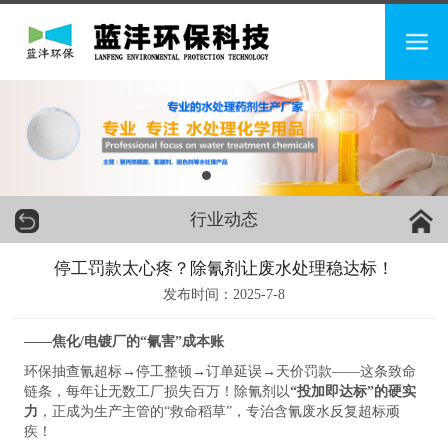
行业动态
停工罚款太心疼？除氰剂让废水处理稳达标！
发布时间：2025-7-8
——焦化/电镀厂的“氰害”成本账
环保抽查氰超标→停工整顿→订单延误→天价罚款——这条致命
链条，每年让无数工厂损失百万！除氰剂以
“投加即达标”的硬实
力
，正成为生产主管的“救命稻草”，专治含氰废水反复超标顽
疾！