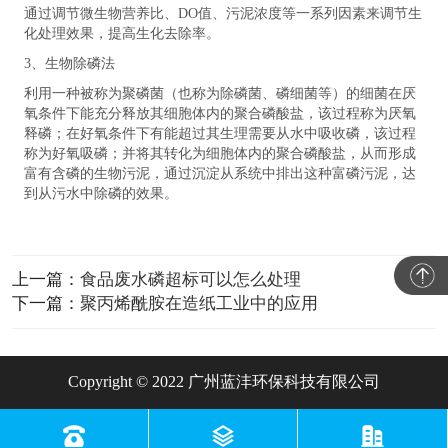
通过调节微生物营养比、DO值、污泥浓度等一系列因素来调节生
化处理效果，提高生化去除率。
3、生物除磷法
利用一种被称为聚磷菌（也称为除磷菌、磷细菌等）的细菌在厌
氧条件下能充分释放其细胞体内的聚合磷酸盐，该过程称为厌氧
释磷；在好氧条件下有能超过其生理需要从水中吸收磷，该过程
称为好氧吸磷；并将其转化为细胞体内的聚合磷酸盐，从而形成
富有含磷的生物污泥，通过沉淀从系统中排出这种富磷污泥，达
到从污水中除磷的效果。
上一篇：
食品废水磷超标可以怎么处理
下一篇：
聚丙烯酰胺在造纸工业中的应用
Copyright © 2022 广州蓝沣环保科技有限公司