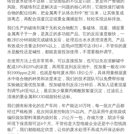
络合废水处理不达标，企业面临的不仅是罚款，更是停产整顿的
风险。而破络剂正是解决这一问题的核心药剂，它能快速打破络
合物的配位结构，把金属离子从络合剂中”抢”出来，让其恢复成
游离态，再配合混凝沉淀或重金属捕捉剂，轻松实现达标排放。
我们生产的破络剂属于无机化合物配方，集破络、混凝、捕捉重
金属离子于一身，是真正的多功能产品。它的反应速度极快，一
般2到5分钟就能完成破络反应，处理后出水水质澄清透亮。产品
有效成分含量达到90%以上，适用pH范围可达1到14，不管你的废
水是酸性还是碱性，都能直接投加使用，不需要额外调节。
在使用方法上也非常简单。可以直接投加，也可以先在溶解罐中
配成10%到20%的浓度，再用泵送到反应池中。投加量一般在100
到1000ppm之间，也就是每吨废水用0.1到1公斤，具体用量根据废
水中络合物的种类和浓度来定，我们的技术团队可以免费帮你做
实验确定最优投加量。投加破络剂反应2分钟后，再加入适量混凝
剂调节pH至9以上，最后加少量聚丙烯酰胺絮凝沉淀，过滤后上
清液的重金属和COD就能轻松达标。
我们拥有标准化的生产车间，年产能达10万吨，每一批次产品都
经过严格检测，批次间误差控制在5%以内。产品采用牛皮纸袋或
编织袋加塑料薄膜内袋封装，25公斤一包，存储方便，阴凉干燥
环境下保质期可达6个月。不管你是大型电镀企业还是中小型线路
板厂，我们都能稳定供货，让你的废水处理不再成为环保达标的