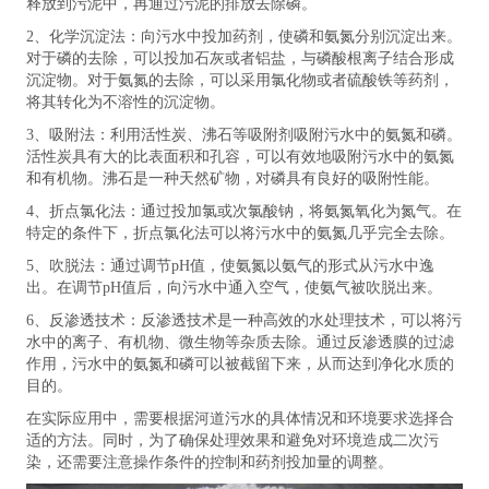
释放到污泥中，再通过污泥的排放去除磷。
2、化学沉淀法：向污水中投加药剂，使磷和氨氮分别沉淀出来。
对于磷的去除，可以投加石灰或者铝盐，与磷酸根离子结合形成
沉淀物。对于氨氮的去除，可以采用氯化物或者硫酸铁等药剂，
将其转化为不溶性的沉淀物。
3、吸附法：利用活性炭、沸石等吸附剂吸附污水中的氨氮和磷。
活性炭具有大的比表面积和孔容，可以有效地吸附污水中的氨氮
和有机物。沸石是一种天然矿物，对磷具有良好的吸附性能。
4、折点氯化法：通过投加氯或次氯酸钠，将氨氮氧化为氮气。在
特定的条件下，折点氯化法可以将污水中的氨氮几乎完全去除。
5、吹脱法：通过调节pH值，使氨氮以氨气的形式从污水中逸
出。在调节pH值后，向污水中通入空气，使氨气被吹脱出来。
6、反渗透技术：反渗透技术是一种高效的水处理技术，可以将污
水中的离子、有机物、微生物等杂质去除。通过反渗透膜的过滤
作用，污水中的氨氮和磷可以被截留下来，从而达到净化水质的
目的。
在实际应用中，需要根据河道污水的具体情况和环境要求选择合
适的方法。同时，为了确保处理效果和避免对环境造成二次污
染，还需要注意操作条件的控制和药剂投加量的调整。