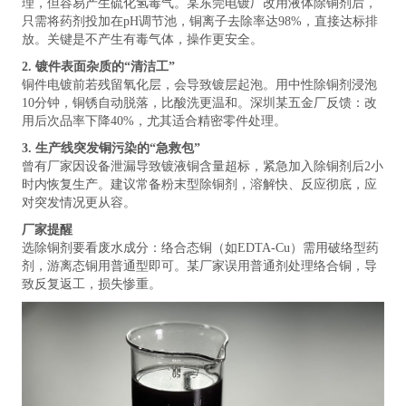
理，但容易产生硫化氢毒气。某东莞电镀厂改用液体除铜剂后，
只需将药剂投加在pH调节池，铜离子去除率达98%，直接达标排
放。关键是不产生有毒气体，操作更安全。
2. 镀件表面杂质的“清洁工”
铜件电镀前若残留氧化层，会导致镀层起泡。用中性除铜剂浸泡
10分钟，铜锈自动脱落，比酸洗更温和。深圳某五金厂反馈：改
用后次品率下降40%，尤其适合精密零件处理。
3. 生产线突发铜污染的“急救包”
曾有厂家因设备泄漏导致镀液铜含量超标，紧急加入除铜剂后2小
时内恢复生产。建议常备粉末型除铜剂，溶解快、反应彻底，应
对突发情况更从容。
厂家提醒
选除铜剂要看废水成分：络合态铜（如EDTA-Cu）需用破络型药
剂，游离态铜用普通型即可。某厂家误用普通剂处理络合铜，导
致反复返工，损失惨重。