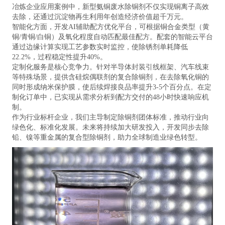
冶炼企业应用案例中，新型氨铜废水除铜剂不仅实现铜离子高效
去除，还通过沉淀物再生利用年创造经济价值超千万元。
智能化方面，开发AI辅助配方优化平台，可根据铜合金类型（黄
铜/青铜/白铜）及氧化程度自动匹配最佳配方。配套的智能云平台
通过边缘计算实现工艺参数实时监控，使除锈剂单耗降低
22.2%，过程稳定性提升40%。
定制化服务是核心竞争力。针对半导体封装引线框架、汽车线束
等特殊场景，提供含硅烷偶联剂的复合除铜剂，在去除氧化铜的
同时形成纳米保护膜，使后续焊接良品率提升3-5个百分点。在定
制化订单中，已实现从需求分析到配方交付的48小时快速响应机
制。
作为行业标杆企业，我们主导制定除铜剂团体标准，推动行业向
绿色化、标准化发展。未来将持续加大研发投入，开发同步去除
铅、镍等重金属的复合型除铜剂，助力全球制造业绿色转型。