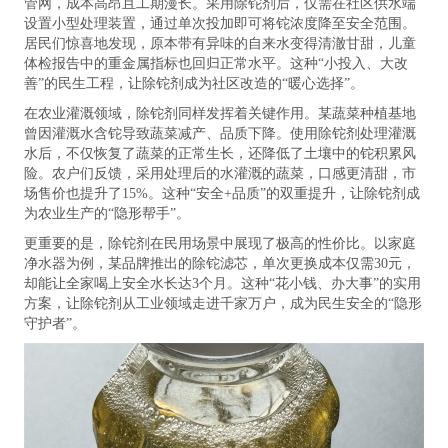
管网，成本高昂且工期漫长。采用除铊剂后，仅需在社区供水端
设置小型处理装置，通过单次投加即可将铊浓度降至安全范围。
居民们惊喜地发现，原本带有异味的自来水变得清澈甘甜，儿童
体检报告中的重金属指标也回归正常水平。这种“小投入、大改
善”的民生工程，让除铊剂成为社区改造的“暖心选择”。
在农业灌溉领域，除铊剂同样发挥着关键作用。某蔬菜种植基地
曾因灌溉水含铊导致蔬菜减产、品质下降。使用除铊剂处理灌溉
水后，不仅恢复了蔬菜的正常生长，还降低了土壤中的铊积累风
险。农户们反馈，采用处理后的水灌溉的蔬菜，口感更清甜，市
场售价也提升了15%。这种“安全+品质”的双重提升，让除铊剂成
为农业生产的“隐形帮手”。
更重要的是，除铊剂在民用场景中展现了极高的性价比。以家庭
净水器为例，某品牌推出的除铊滤芯，单次更换成本仅需30元，
却能让全家喝上安全水长达3个月。这种“花小钱、办大事”的实用
方案，让除铊剂从工业领域走进千家万户，成为民生安全的“隐形
守护者”。