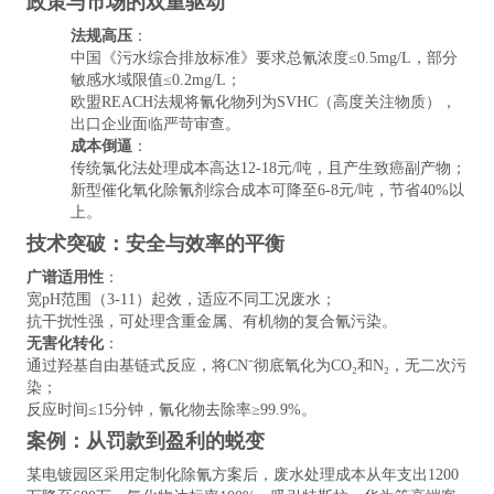
政策与市场的双重驱动
法规高压
：
中国《污水综合排放标准》要求总氰浓度≤0.5mg/L，部分
敏感水域限值≤0.2mg/L；
欧盟REACH法规将氰化物列为SVHC（高度关注物质），
出口企业面临严苛审查。
成本倒逼
：
传统氯化法处理成本高达12-18元/吨，且产生致癌副产物；
新型催化氧化除氰剂综合成本可降至6-8元/吨，节省40%以
上。
技术突破：安全与效率的平衡
广谱适用性
：
宽pH范围（3-11）起效，适应不同工况废水；
抗干扰性强，可处理含重金属、有机物的复合氰污染。
无害化转化
：
通过羟基自由基链式反应，将CN⁻彻底氧化为CO₂和N₂，无二次污
染；
反应时间≤15分钟，氰化物去除率≥99.9%。
案例：从罚款到盈利的蜕变
某电镀园区采用定制化除氰方案后，废水处理成本从年支出1200