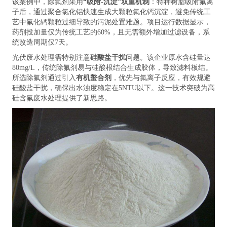
该案例中，除氟剂采用
“吸附-沉淀”双重机制
：特种树脂吸附氟离
子后，通过聚合氯化铝快速生成大颗粒氟化钙沉淀，避免传统工
艺中氟化钙颗粒过细导致的污泥处置难题。项目运行数据显示，
药剂投加量仅为传统工艺的60%，且无需额外增加过滤设备，系
统改造周期仅7天。
光伏废水处理需特别注意
硅酸盐干扰
问题。该企业原水含硅量达
80mg/L，传统除氟剂易与硅酸根结合生成胶体，导致滤料板结。
所选除氟剂通过引入
有机螯合剂
，优先与氟离子反应，有效规避
硅酸盐干扰，确保出水浊度稳定在5NTU以下。这一技术突破为高
硅含氟废水处理提供了新思路。